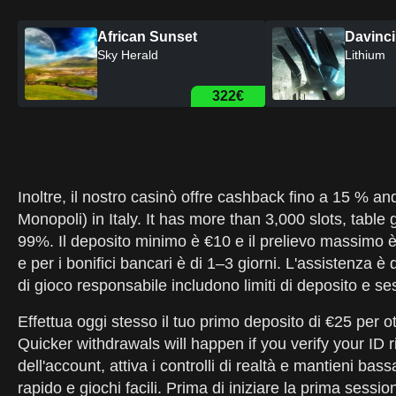
China Shores
African
Lita
Sky Hera
61€
Inoltre, il nostro casinò offre cashback fino a 15 % a
Monopoli) in Italy. It has more than 3,000 slots, ta
99%. Il deposito minimo è €10 e il prelievo massimo è €
e per i bonifici bancari è di 1–3 giorni. L'assistenza è
di gioco responsabile includono limiti di deposito e se
Effettua oggi stesso il tuo primo deposito di €25 per
Quicker withdrawals will happen if you verify your ID 
dell'account, attiva i controlli di realtà e mantieni ba
rapido e giochi facili. Prima di iniziare la prima sessio