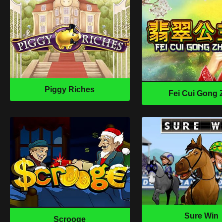
Giochi con croupier dal vivo
Pagamenti e jackpot
Suggerimenti per il gioco
Bonus e promozioni
Giri di benvenuto
Piggy Riches
Fei Cui Gong 
Cashback settimanale
Tornei
Come utilizzare i codici promozionali
Compatibilità con app e piattaforme mobili
Risoluzione dei problemi dell'app
Vip Club
Pagamenti sicuri e protezione dei giocatori su Vstart
Sure Win
Scrooge