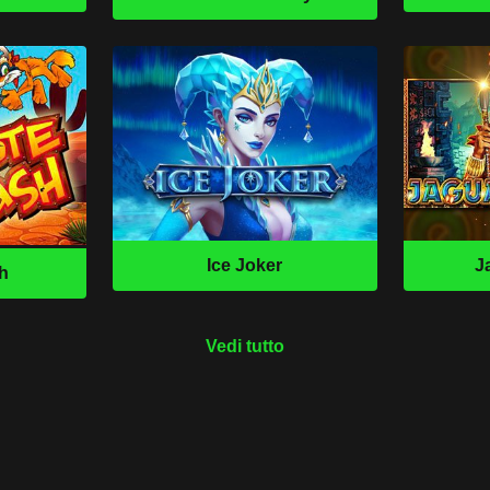
Ice Joker
J
h
Vedi tutto