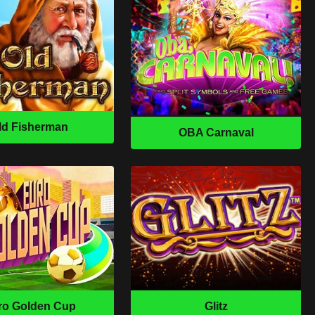
ld Fisherman
OBA Carnaval
ro Golden Cup
Glitz