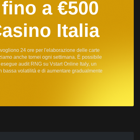
fino a €500
Casino Italia
 vogliono 24 ore per l'elaborazione delle carte
zziamo anche tornei ogni settimana. È possibile
s esegue audit RNG su Vstart Online Italy, un
con bassa volatilità e di aumentare gradualmente